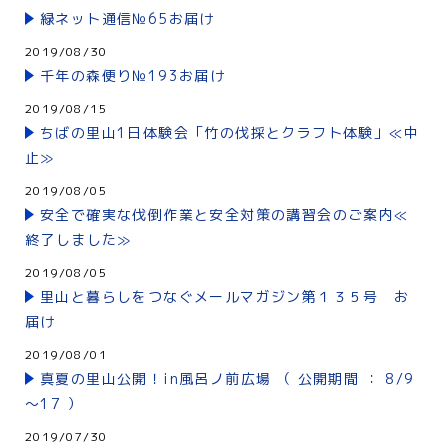
緑ネット通信№65お届け
2019/08/30
千年の森便り№193お届け
2019/08/15
ちばの里山1日体験会「竹の伐採とクラフト体験」≪中
止≫
2019/08/05
安全で確実な伐倒作業と安全対策の講習会のご案内≪
終了しました≫
2019/08/05
里山と暮らしをつなぐメールマガジン第１３５号 お
届け
2019/08/01
真夏の里山公開！in風呂ノ前広場 （ 公開期間 ： 8/9
～17 ）
2019/07/30