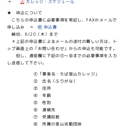
→
カレッジ・スケジュール
★ 申込について
こちらの申込書に必要事項を明記し、FAXかメールで
申し込み →
申込書
締切、6/20（木）まで
＊上記の申込書によるメールの送付の難しい方は、ト
ップ画面上の「お問い合わせ」からの申込も可能です。
但し、通信欄に下記の①～⑧までの必要事項を入力
し送信して下さい。
①「事業名：ちば里山カレッジ」
② 氏名（ふりがな）
③ 住所
④ 年齢
⑤ 性別
⑥ 連絡先
⑦ 受講回数
⑧ 所属の里山活動団体