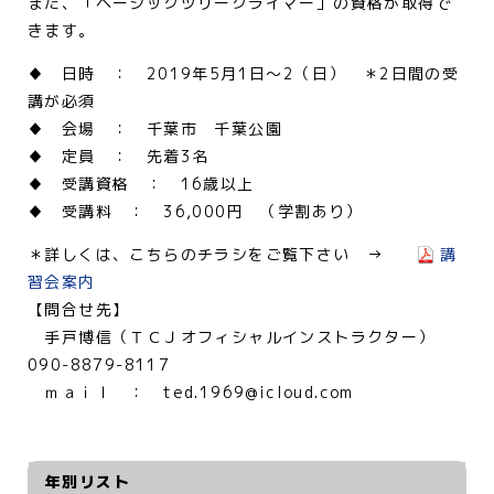
また、「ベーシックツリークライマー」の資格が取得で
きます。
♦ 日時 ： 2019年5月1日～2（日） ＊2日間の受
講が必須
♦ 会場 ： 千葉市 千葉公園
♦ 定員 ： 先着3名
♦ 受講資格 ： 16歳以上
♦ 受講料 ： 36,000円 （学割あり）
＊詳しくは、こちらのチラシをご覧下さい →
講
習会案内
【問合せ先】
手戸博信（ＴＣＪオフィシャルインストラクター）
090-8879-8117
ｍａｉｌ ： ted.1969@icloud.com
年別リスト