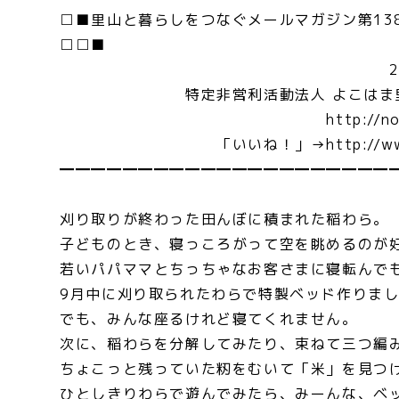
□■里山と暮らしをつなぐメールマガジン第13
□□■
2019年11月
特定非営利活動法人 よこはま里山研
http://nora-yokoh
「いいね！」→http://www.faceb
━━━━━━━━━━━━━━━━━━━━━
＜転送歓
刈り取りが終わった田んぼに積まれた稲わら。
子どものとき、寝っころがって空を眺めるのが
若いパパママとちっちゃなお客さまに寝転んで
9月中に刈り取られたわらで特製ベッド作りま
でも、みんな座るけれど寝てくれません。
次に、稲わらを分解してみたり、束ねて三つ編
ちょこっと残っていた籾をむいて「米」を見つ
ひとしきりわらで遊んでみたら、みーんな、ベ