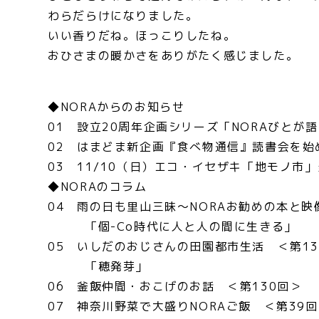
わらだらけになりました。
いい香りだね。ほっこりしたね。
おひさまの暖かさをありがたく感じました。
＜ヨシタケミ
◆NORAからのお知らせ
01 設立20周年企画シリーズ「NORAびとが語
02 はまどま新企画『食べ物通信』読書会を始
03 11/10（日）エコ・イセザキ「地モノ
◆NORAのコラム
04 雨の日も里山三昧～NORAお勧めの本と映
「個-Co時代に人と人の間に生きる」
05 いしだのおじさんの田園都市生活 ＜第13
「穂発芽」
06 釜飯仲間・おこげのお話 ＜第130回＞
07 神奈川野菜で大盛りNORAご飯 ＜第39