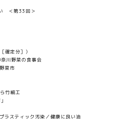
い ＜第33回＞
定［確定分］）
神奈川野菜の食事会
A野菜市
から竹細工
市」
ロプラスティック汚染／健康に良い油