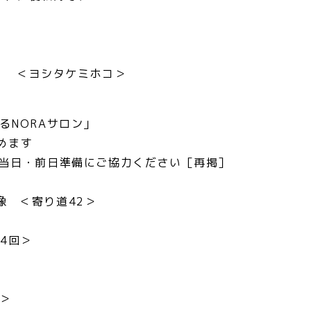
ホコ＞
るNORAサロン」
めます
市」当日・前日準備にご協力ください［再掲］
像 ＜寄り道42＞
4回＞
回＞