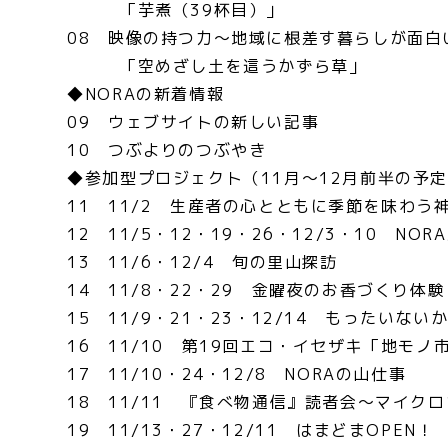
「芋煮（39杯目）」
08 映像の持つ力～地域に根差す暮らしが面白
「空めざし土を這うかずら草」
◆NORAの新着情報
09 ウェブサイトの新しい記事
10 つぶよりのつぶやき
◆参加型プロジェクト（11月～12月前半の予
11 11/2 生産者の心とともに季節を味わう
12 11/5・12・19・26・12/3・10 NOR
13 11/6・12/4 旬の里山探訪
14 11/8・22・29 金曜夜のお香づくり体験
15 11/9・21・23・12/14 もったいない
16 11/10 第19回エコ・イセザキ「地モノ
17 11/10・24・12/8 NORAの山仕事
18 11/11 『食べ物通信』読者会～マイク
19 11/13・27・12/11 はまどまOPEN！