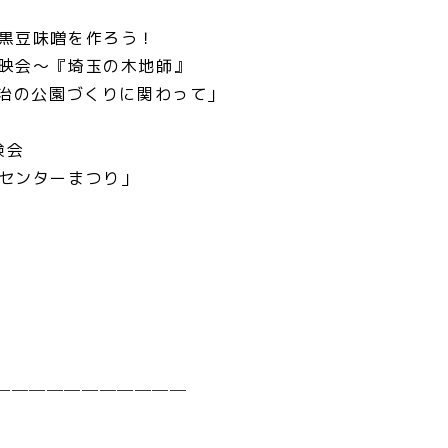
ル黒豆味噌を作ろう！
上映会～『埼玉の木地師』
、新治の公園づくりに関わって」
験会
画センターまつり」
────────────