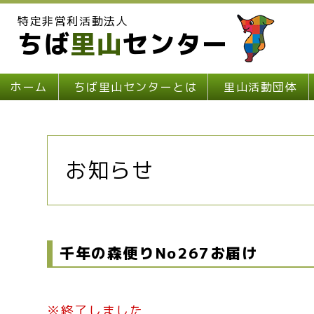
特定非営利活動法人
ちば
里山
センター
ホーム
ちば里山センターとは
里山活動団体
お知らせ
千年の森便りNo267お届け
※終了しました