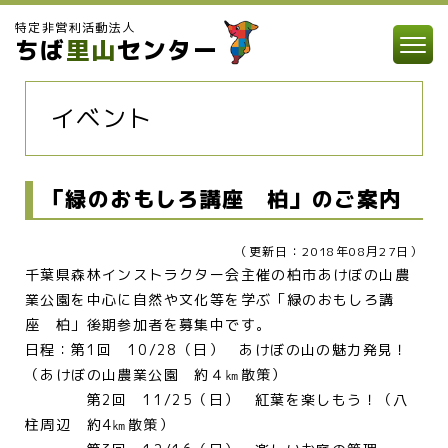
特定非営利活動法人
ちば
里山
センター
イベント
「緑のおもしろ講座 柏」のご案内
（更新日：2018年08月27日）
千葉県森林インストラクター会主催の柏市あけぼの山農
業公園を中心に自然や文化等を学ぶ「緑のおもしろ講
座 柏」後期参加者を募集中です。
日程：第1回 10/28（日） あけぼの山の魅力発見！
（あけぼの山農業公園 約４㎞散策）
第2回 11/25（日） 紅葉を楽しもう！（八
柱周辺 約4㎞散策）