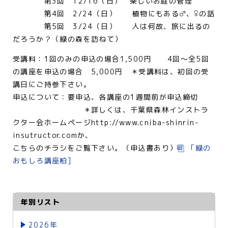
第3回 12/16（日） 楽しいお庭の管理
第4回 2/24（日） 植物にもある♂、♀の話
第5回 3/24（日） 人は何故、旅に出るの
だろうか？（緑の森を訪ねて）
受講料：1回のみの申込の場合1,500円 4回～全5回
の講座を申込の場合 5,000円 ＊受講料は、初回の受
講日にご持参下さい。
申込について：要申込、各講座の1週間前が申込締切
＊詳しくは、千葉県森林インストラ
クター会ホームページhttp://www.cniba-shinrin-
insutructor.comか、
こちらのチラシをご覧下さい。（申込書あり）
「緑の
おもしろ講座柏]
年別リスト
2026年