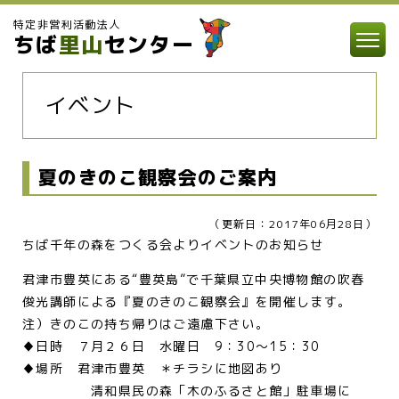
特定非営利活動法人
ちば
里山
センター
イベント
夏のきのこ観察会のご案内
（更新日：2017年06月28日）
ちば千年の森をつくる会よりイベントのお知らせ
君津市豊英にある“豊英島”で千葉県立中央博物館の吹春
俊光講師による『夏のきのこ観察会』を開催します。
注）きのこの持ち帰りはご遠慮下さい。
♦日時 ７月２６日 水曜日 9：30～15：30
♦場所 君津市豊英 ＊チラシに地図あり
清和県民の森「木のふるさと館」駐車場に