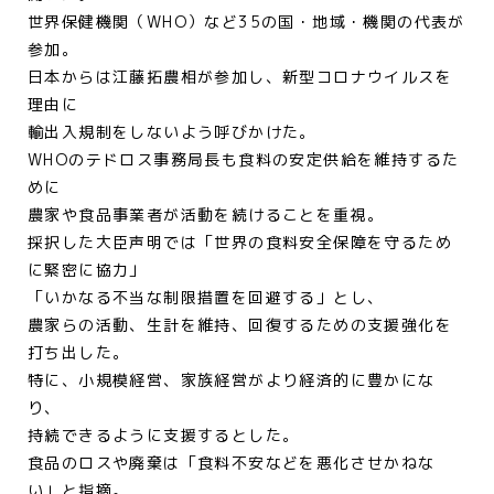
世界保健機関（WHO）など35の国・地域・機関の代表が
参加。
日本からは江藤拓農相が参加し、新型コロナウイルスを
理由に
輸出入規制をしないよう呼びかけた。
WHOのテドロス事務局長も食料の安定供給を維持するた
めに
農家や食品事業者が活動を続けることを重視。
採択した大臣声明では「世界の食料安全保障を守るため
に緊密に協力」
「いかなる不当な制限措置を回避する」とし、
農家らの活動、生計を維持、回復するための支援強化を
打ち出した。
特に、小規模経営、家族経営がより経済的に豊かにな
り、
持続できるように支援するとした。
食品のロスや廃棄は「食料不安などを悪化させかねな
い」と指摘。