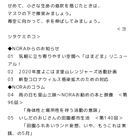
せめて、小さな生命の息吹を感じたときは、
マスクの下で微笑みましょう。
青空に向かって、手を伸ばしてみましょう。
＜ヨ
シタケミホコ＞
◆NORAからのお知らせ
01 気軽に立ち寄りやすい空間へ「はまどま」リニュー
アル！
02 2020年度よこはま里山レンジャーズ活動計画
03 新型コロナウィルス感染拡大のための対応
◆NORAのコラム
04 雨の日も里山三昧～NORAお勧めの本と映像 ＜第
96回＞
「身体性と場所性を伴う活動の意味」
05 いしだのおじさんの田園都市生活 ＜第140回＞
「田園ふれあいランド妄想、いや、もうこれは実
践、の5月」