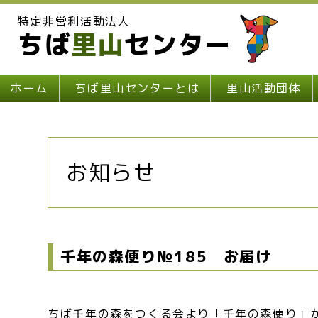
特定非営利活動法人
ちば
里山
センター
ホーム
ちば里山センターとは
里山活動団体
お知らせ
千年の森便り№185 お届け
ちば千年の森をつくる会より「千年の森便り」