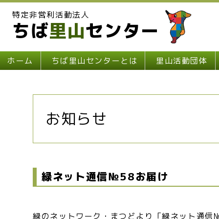
特定非営利活動法人
ちば
里山
センター
ホーム
ちば里山センターとは
里山活動団体
お知らせ
緑ネット通信№58お届け
緑のネットワーク・まつどより「緑ネット通信№