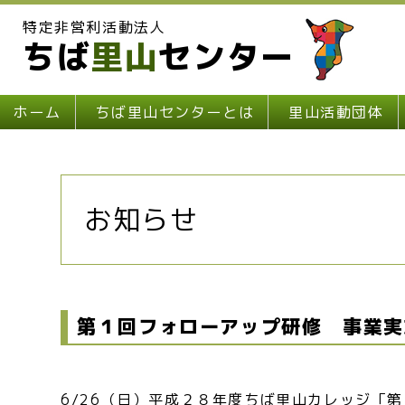
特定非営利活動法人
ちば
里山
センター
ホーム
ちば里山センターとは
里山活動団体
お知らせ
第１回フォローアップ研修 事業実
6/26（日）平成２８年度ちば里山カレッジ「