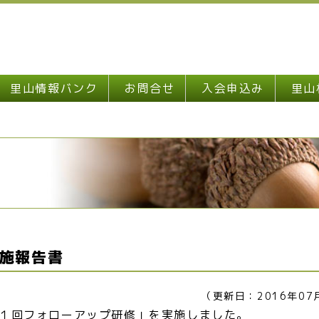
里山情報バンク
お問合せ
入会申込み
里山
施報告書
（更新日：2016年07
第１回フォローアップ研修」を実施しました。