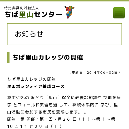
特定非営利活動法人
ちば
里山
センター
お知らせ
ちば里山カレッジの開催
（更新日：2014年06月02日）
ちば里山カレッジの開催
里山ボランティア養成コース
都市近郊の みどり（里山）保全に必要な知識や 技能を座
学 とフィールド実習を通 して、継続体系的に 学び、里
山活動に参加する市民を養成します。 。
開催：第 開催：第 1回７月２６ 日（土 ）〜第 ）〜第
10 回１１ 月２９ 日（土 ）