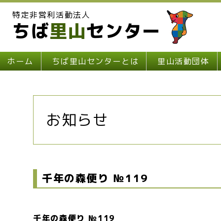
特定非営利活動法人
ちば
里山
センター
ホーム
ちば里山センターとは
里山活動団体
お知らせ
千年の森便り №119
千年の森便り №119