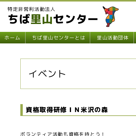
特定非営利活動法人
ちば
里山
センター
ホーム
ちば里山センターとは
里山活動団体
イベント
資格取得研修ＩＮ米沢の森
ボランティア活動も資格を持とう！