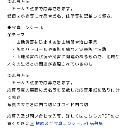
②応募方法
お一人３点まで応募できます。
郵便はがき等に作品や氏名、住所等を記載して郵送。
◆写真コンクール
①テーマ
・山地災害を防止する治山施設や治山事業
・防災パトロールや避難訓練など災害防止活動
・山地災害の状況や災害に関連のあるもので、地域や
人々の生活との関連が表現されているのも
②応募方法
お一人３点まで応募できます。
応募写真の裏面に氏名等を記載した応募用紙を貼り付け
て郵送。
写真の大きさは四つ切又はワイド四つ切
応募先及び問い合わせ先等、詳しくはこちらのPDFをご
覧ください
標語及び写真コンクール作品募集