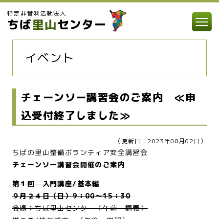
特定非営利活動法人
ちば
里山
センター
イベント
チェーンソー講習会のご案内 ≪申
込受付終了しました≫
（更新日：2023年08月02日）
ちばの里山整備ボランティア安全講習会
チェーンソー講習会開催のご案内
第１回 入門講座/基本編
９月２４日（日）9：00～15：30
会場：ちば里山センター（午前・講義）