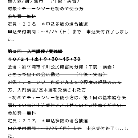
椎の森/袖ケ浦市 （午後・実習）
対象：チェーンソーを初めて使う方
参加費：無料
定員：２０名 ＊申込多数の場合抽選
申込受付期間：～8/25（日）まで
申込受付終了しまし
た。
第２回 入門講座/実践編
１０/２１（土）9：30～15：30
会場：袖ケ浦市平川公民館富岡分館（午前・講義）
きさらづ里山の会活動地 （午後・実習）
対象：チェーンソー作業で丸太切り程度の経験のある
方、入門講座/基本編を受講された方
＊初めてチェーンソーを使う方は、第１回の基本編を受
講していなと申込受付できませんのでご注意ください。
参加費：無料
定員：２０名 ＊申込多数の場合抽選
申込受付期間：～9/25（月）まで
申込受付終了しまし
た。