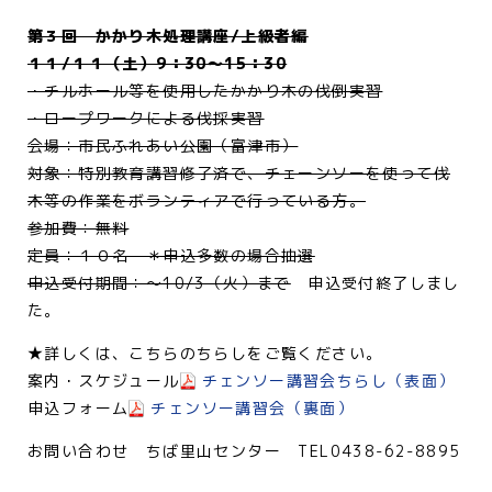
第３回 かかり木処理講座/上級者編
１１/１１（土）9：30～15：30
・チルホール等を使用したかかり木の伐倒実習
・ロープワークによる伐採実習
会場：市民ふれあい公園（富津市）
対象：特別教育講習修了済で、チェーンソーを使って伐
木等の作業をボランティアで行っている方。
参加費：無料
定員：１０名 ＊申込多数の場合抽選
申込受付期間：～10/3（火）まで
申込受付終了しまし
た。
★詳しくは、こちらのちらしをご覧ください。
案内・スケジュール
チェンソー講習会ちらし（表面）
申込フォーム
チェンソー講習会（裏面）
お問い合わせ ちば里山センター TEL0438-62-8895