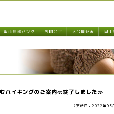
里山情報バンク
お問合せ
入会申込み
里山
むハイキングのご案内≪終了しました≫
（更新日：2022年05
行