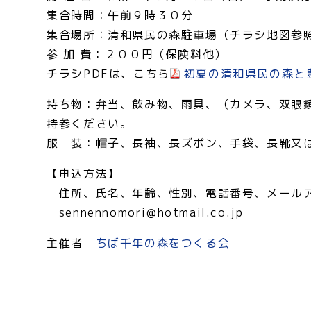
集合時間：午前９時３０分
集合場所：清和県民の森駐車場（チラシ地図参
参 加 費：２００円（保険料他）
チラシPDFは、こちら
初夏の清和県民の森と豊
持ち物：弁当、飲み物、雨具、（カメラ、双眼
持参ください。
服 装：帽子、長袖、長ズボン、手袋、長靴又
【申込方法】
住所、氏名、年齢、性別、電話番号、メールア
sennennomori@hotmail.co.jp
主催者
ちば千年の森をつくる会