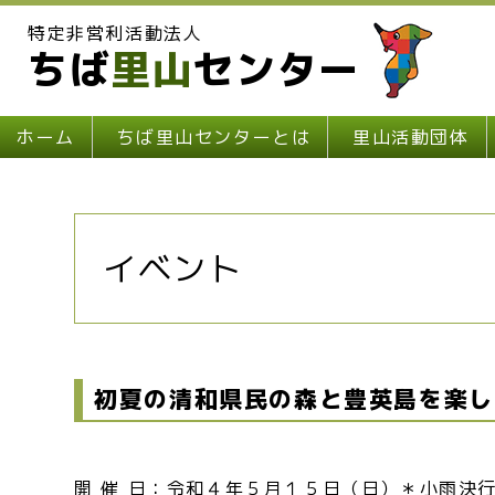
特定非営利活動法人
ちば
里山
センター
ホーム
ちば里山センターとは
里山活動団体
イベント
初夏の清和県民の森と豊英島を楽し
開 催 日：令和４年５月１５日（日）＊小雨決