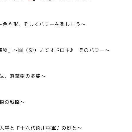
」～色や形、そしてパワーを楽しもう～
用植物」～聞（効）いてオドロキ♪ そのパワー～
さは、落葉樹の冬姿～
植物の戦略～
と大学と『十六代徳川将軍』の庭と～