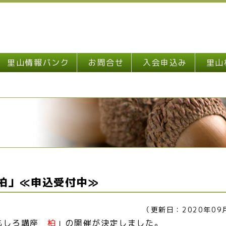
里山情報バンク
お問合せ
入会申込み
里山
 柏」≪申込受付中≫
（更新日：2020年09
おもしろ講座
柏
」の開催が決定しました。