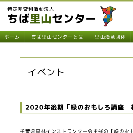
特定非営利活動法人
ちば
里山
センター
ホーム
ちば里山センターとは
里山活動団体
イベント
2020年後期「緑のおもしろ講座
千葉県森林インストラクター会主催の「緑の