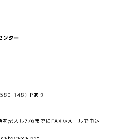
山センター
80-148）Pあり
を記入し7/6までにFAXかメールで申込
satoyama.net