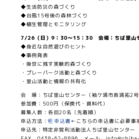
◆生活防災の森づくり
◆台風15号後の森林づくり
◆植生管理とモニタリング
7/26（日）9：30～15：30 会場：ちば里
◆身近な自然遊びのヒント
◆事例発表
・後世に残す実験的森づくり
・プレーパーク活動と森づくり
・里山活動と情報の共有化
会 場：ちば里山センター（袖ケ浦市長浦拓2号5
参加費：500円（保険代・資料代）
募集人数：各回20名（先着順）
申込方法：
申込書
←こちらの申込書に必要事項
申込先：特定非営利活動法人ちば里山センター
FAX 0438-62-8896 メール info@chiba-