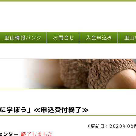
里山情報バンク
お問合せ
入会申込み
里山
に学ぼう」≪申込受付終了≫
（更新日：2020年06
山センター
終了しました