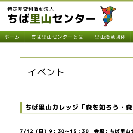
特定非営利活動法人
ちば
里山
センター
ホーム
ちば里山センターとは
里山活動団体
イベント
ちば里山カレッジ「森を知ろう・森
7/12（日）9：30～15：30 会場：ちば里