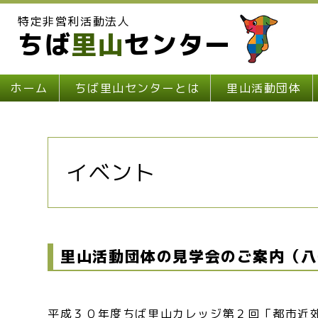
特定非営利活動法人
ちば
里山
センター
ホーム
ちば里山センターとは
里山活動団体
イベント
里山活動団体の見学会のご案内（八
平成３０年度ちば里山カレッジ第２回「都市近