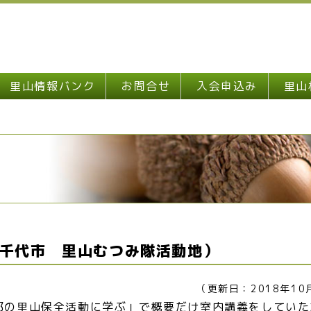
里山情報バンク
お問合せ
入会申込み
里山
千代市 里山むつみ隊活動地）
（更新日：2018年10
郊の里山保全活動に学ぶ」で概要だけ室内講義をしていた