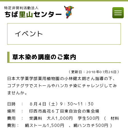
特定非営利活動法人
ちば
里山
センター
イベント
草木染め講座のご案内
（更新日：2018年07月26日）
日本大学薬学部薬用植物園の小林健太朗さん指導の下、
コブナグサでストールやハンカチ染にチャレンジしてみ
ませんか。
日時 ： ８月４日（土）9：30～11：30
場所 ： 印西市高花６丁目東自治会の集会場
費用 ： 受講料 大人1,000円 学生500円 ( 材料
費別： 絹ストール1,500円 、絹ハンカチ500円 )