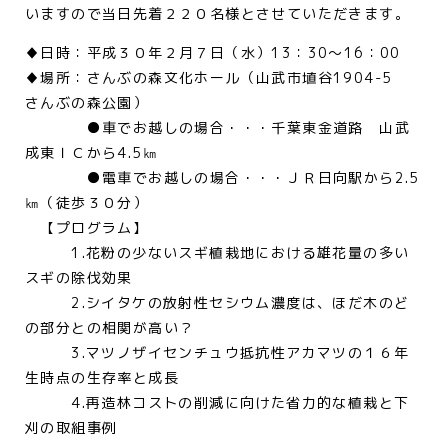
いますので当日先着２２０名様とさせていただきます。
♦日時：平成３０年２月７日（水）13：30～16：00
♦場所：さんぶの森文化ホール（山武市埴谷1904-5
さんぶの森公園）
●車でお越しの場合・・・千葉東金道路 山武
成東ＩＣから4.5㎞
●電車でお越しの場合・・・ＪＲ日向駅から2.5
㎞（徒歩３０分）
【プログラム】
1.花粉の少ないスギ植栽地における雄花量の多い
スギの除伐効果
2.シイタケの放射性セシウム濃度は、ほだ木のど
の部分との相関が高い？
3.マツノザイセンチュウ抵抗性アカマツの１６年
生時点の生存率と成長
4.再造林コストの削減に向けた省力的な植栽と下
刈の取組事例