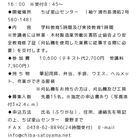
16：00 ※受付8：45～
♦開催場所 ちば里山センター （袖ケ浦市長浦拓2号
580-148）
♦内 容 学科教育5時間及び実技教育1時間
※受講者には林業・木材製造業労働災害防止協会より安
全教育修了証（刈払機を使用した業務に従事する際に必
要）を交付します。
♦参 加 費 10,600（テキスト代2,700円 受講料
7,900円）
♦持 ち 物 筆記用具、弁当、手袋、ウエス、ヘルメッ
ト、作業ができる服装
※刈払機をお持ちの方は、刈払機及び工具
♦募集人数 先着15名。※指定の申込書あり（写真添
付3×2.4ｃｍ）
♦申込方法 氏名（ふりがな）、住所、連絡先を明記
の上、ちば里山センター 萱野まで
ＦＡＸ 0438-62-8896(24時間受付) Ｅ-mail
info@chiba-satoyama.net