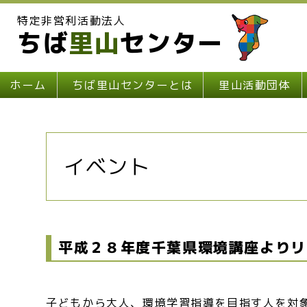
特定非営利活動法人
ちば
里山
センター
ホーム
ちば里山センターとは
里山活動団体
イベント
平成２８年度千葉県環境講座よりリ
子どもから大人、環境学習指導を目指す人を対