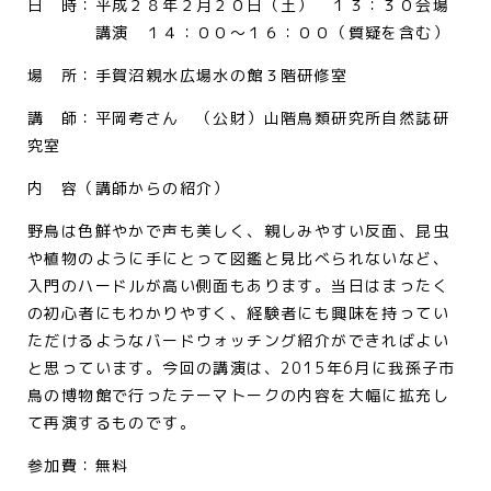
日 時：平成２８年２月２０日（土） １３：３０会場
講演 １４：００～１６：００（質疑を含む）
場 所：手賀沼親水広場水の館３階研修室
講 師：平岡考さん （公財）山階鳥類研究所自然誌研
究室
内 容（講師からの紹介）
野鳥は色鮮やかで声も美しく、親しみやすい反面、昆虫
や植物のように手にとって図鑑と見比べられないなど、
入門のハードルが高い側面もあります。当日はまったく
の初心者にもわかりやすく、経験者にも興味を持ってい
ただけるようなバードウォッチング紹介ができればよい
と思っています。今回の講演は、2015年6月に我孫子市
鳥の博物館で行ったテーマトークの内容を大幅に拡充し
て再演するものです。
参加費：無料