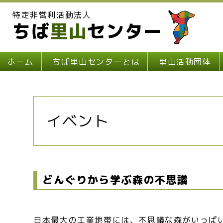
特定非営利活動法人
ちば
里山
センター
ホーム
ちば里山センターとは
里山活動団体
イベント
どんぐりから学ぶ森の不思議
日本最大の工業地帯には、不思議な森がいっぱ