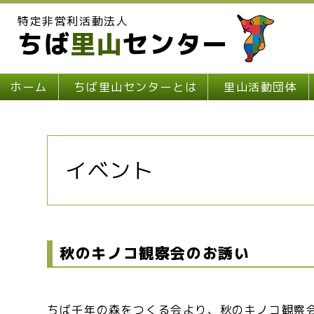
特定非営利活動法人
ちば
里山
センター
ホーム
ちば里山センターとは
里山活動団体
イベント
秋のキノコ観察会のお誘い
ちば千年の森をつくる会より、秋のキノコ観察