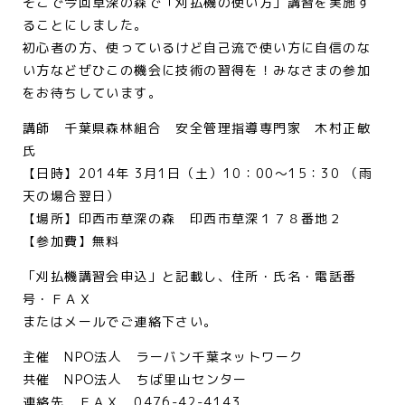
そこで今回草深の森で「刈払機の使い方」講習を実施す
ることにしました。
初心者の方、使っているけど自己流で使い方に自信のな
い方などぜひこの機会に技術の習得を！みなさまの参加
をお待ちしています。
講師 千葉県森林組合 安全管理指導専門家 木村正敏
氏
【日時】2014年 3月1日（土）10：00～15：30 （雨
天の場合翌日）
【場所】印西市草深の森 印西市草深１７８番地２
【参加費】無料
「刈払機講習会申込」と記載し、住所・氏名・電話番
号・ＦＡＸ
またはメールでご連絡下さい。
主催 NPO法人 ラーバン千葉ネットワーク
共催 NPO法人 ちば里山センター
連絡先 ＦＡＸ 0476-42-4143