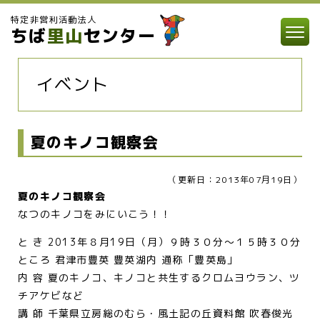
特定非営利活動法人
ちば
里山
センター
イベント
夏のキノコ観察会
（更新日：2013年07月19日）
夏のキノコ観察会
なつのキノコをみにいこう！！
と き 2013年８月19日（月）９時３０分～１５時３０分
ところ 君津市豊英 豊英湖内 通称「豊英島」
内 容 夏のキノコ、キノコと共生するクロムヨウラン、ツ
チアケビなど
講 師 千葉県立房総のむら・風土記の丘資料館 吹春俊光