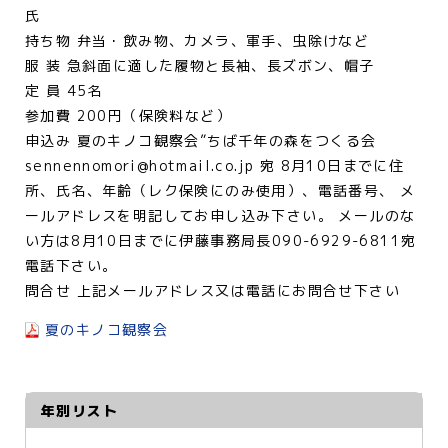
氏
持ち物 弁当・飲み物、カメラ、軍手、虫除けなど
服 装 急斜面に適した履物と長袖、長ズボン、帽子
定 員 45名
参加費 200円（保険料など）
申込み 夏のキノコ観察会”ちば千年の森をつくる会
sennennomori@hotmail.co.jp 宛 8月10日までに住
所、氏名、年齢（レク保険にのみ使用）、電話番号、 メ
ールアドレスを明記してお申し込み下さい。 メールのな
い方は8月10日までに伊藤事務局長090-6929-6811宛
電話下さい。
問合せ 上記メールアドレス又は電話にお問合せ下さい
夏のキノコ観察会
年別リスト